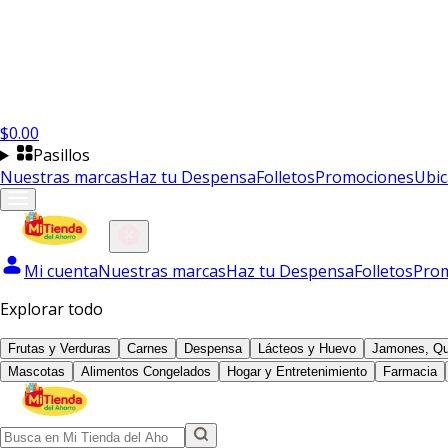
$
0.00
Pasillos
Nuestras marcas
Haz tu Despensa
Folletos
Promociones
Ubic
Mi cuenta
Nuestras marcas
Haz tu Despensa
Folletos
Pro
Explorar todo
Frutas y Verduras
Carnes
Despensa
Lácteos y Huevo
Jamones, Qu
Mascotas
Alimentos Congelados
Hogar y Entretenimiento
Farmacia