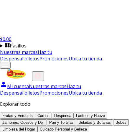
$
0.00
Pasillos
Nuestras marcas
Haz tu
Despensa
Folletos
Promociones
Ubica tu tienda
Mi cuenta
Nuestras marcas
Haz tu
Despensa
Folletos
Promociones
Ubica tu tienda
Explorar todo
Frutas y Verduras
Carnes
Despensa
Lácteos y Huevo
Jamones, Quesos y Deli
Pan y Tortillas
Bebidas y Botanas
Bebés
Limpieza del Hogar
Cuidado Personal y Belleza