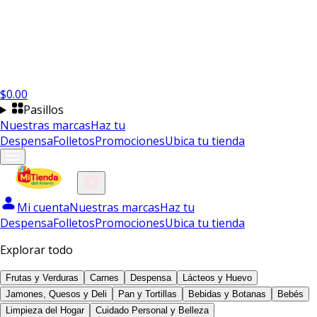
$
0.00
Pasillos
Nuestras marcas
Haz tu
Despensa
Folletos
Promociones
Ubica tu tienda
Mi cuenta
Nuestras marcas
Haz tu
Despensa
Folletos
Promociones
Ubica tu tienda
Explorar todo
Frutas y Verduras
Carnes
Despensa
Lácteos y Huevo
Jamones, Quesos y Deli
Pan y Tortillas
Bebidas y Botanas
Bebés
Limpieza del Hogar
Cuidado Personal y Belleza