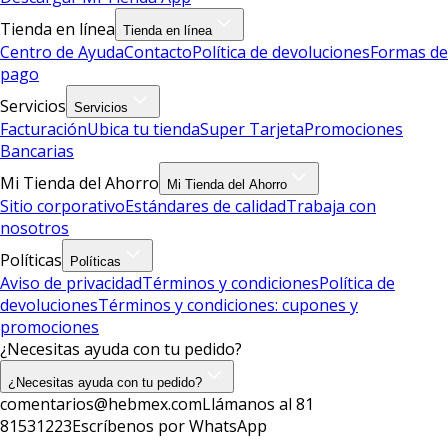
Tienda en línea
Tienda en línea
Centro de Ayuda
Contacto
Política de devoluciones
Formas de
pago
Servicios
Servicios
Facturación
Ubica tu tienda
Super Tarjeta
Promociones
Bancarias
Mi Tienda del Ahorro
Mi Tienda del Ahorro
Sitio corporativo
Estándares de calidad
Trabaja con
nosotros
Políticas
Políticas
Aviso de privacidad
Términos y condiciones
Política de
devoluciones
Términos y condiciones: cupones y
promociones
¿Necesitas ayuda con tu pedido?
¿Necesitas ayuda con tu pedido?
comentarios@hebmex.com
Llámanos al 81
81531223
Escríbenos por WhatsApp