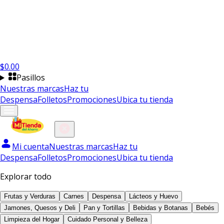
$
0.00
Pasillos
Nuestras marcas
Haz tu
Despensa
Folletos
Promociones
Ubica tu tienda
Mi cuenta
Nuestras marcas
Haz tu
Despensa
Folletos
Promociones
Ubica tu tienda
Explorar todo
Frutas y Verduras
Carnes
Despensa
Lácteos y Huevo
Jamones, Quesos y Deli
Pan y Tortillas
Bebidas y Botanas
Bebés
Limpieza del Hogar
Cuidado Personal y Belleza