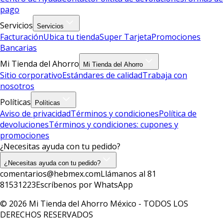
pago
Servicios
Servicios
Facturación
Ubica tu tienda
Super Tarjeta
Promociones
Bancarias
Mi Tienda del Ahorro
Mi Tienda del Ahorro
Sitio corporativo
Estándares de calidad
Trabaja con
nosotros
Políticas
Políticas
Aviso de privacidad
Términos y condiciones
Política de
devoluciones
Términos y condiciones: cupones y
promociones
¿Necesitas ayuda con tu pedido?
¿Necesitas ayuda con tu pedido?
comentarios@hebmex.com
Llámanos al 81
81531223
Escríbenos por WhatsApp
© 2026 Mi Tienda del Ahorro México - TODOS LOS
DERECHOS RESERVADOS