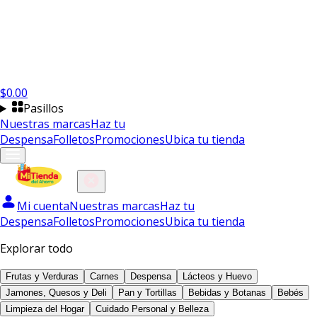
$
0.00
Pasillos
Nuestras marcas
Haz tu
Despensa
Folletos
Promociones
Ubica tu tienda
Mi cuenta
Nuestras marcas
Haz tu
Despensa
Folletos
Promociones
Ubica tu tienda
Explorar todo
Frutas y Verduras
Carnes
Despensa
Lácteos y Huevo
Jamones, Quesos y Deli
Pan y Tortillas
Bebidas y Botanas
Bebés
Limpieza del Hogar
Cuidado Personal y Belleza