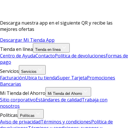
Descarga nuestra app en el siguiente QR y recibe las
mejores ofertas
Descargar Mi Tienda App
Tienda en línea
Tienda en línea
Centro de Ayuda
Contacto
Política de devoluciones
Formas de
pago
Servicios
Servicios
Facturación
Ubica tu tienda
Super Tarjeta
Promociones
Bancarias
Mi Tienda del Ahorro
Mi Tienda del Ahorro
Sitio corporativo
Estándares de calidad
Trabaja con
nosotros
Políticas
Políticas
Aviso de privacidad
Términos y condiciones
Política de
devoluciones
Términos y condiciones: cupones y