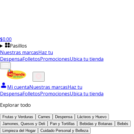
$
0.00
Pasillos
Nuestras marcas
Haz tu
Despensa
Folletos
Promociones
Ubica tu tienda
Mi cuenta
Nuestras marcas
Haz tu
Despensa
Folletos
Promociones
Ubica tu tienda
Explorar todo
Frutas y Verduras
Carnes
Despensa
Lácteos y Huevo
Jamones, Quesos y Deli
Pan y Tortillas
Bebidas y Botanas
Bebés
Limpieza del Hogar
Cuidado Personal y Belleza