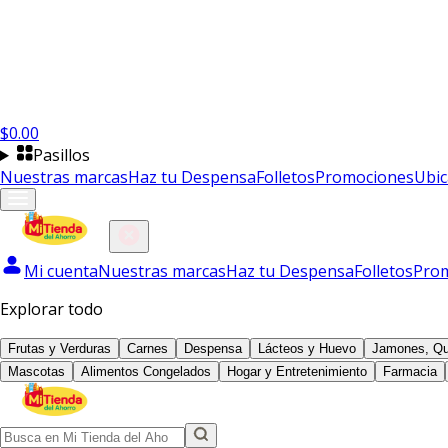
$
0.00
Pasillos
Nuestras marcas
Haz tu Despensa
Folletos
Promociones
Ubic
Mi cuenta
Nuestras marcas
Haz tu Despensa
Folletos
Pro
Explorar todo
Frutas y Verduras
Carnes
Despensa
Lácteos y Huevo
Jamones, Qu
Mascotas
Alimentos Congelados
Hogar y Entretenimiento
Farmacia