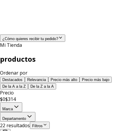
¿Cómo quieres recibir tu pedido?
Mi Tienda
productos
Ordenar por
Destacados
Relevancia
Precio más alto
Precio más bajo
De la A a la Z
De la Z a la A
Precio
$
0
$
314
Marca
Departamento
22
resultado
s
Filtros