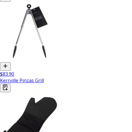
$83.90
Kerrville Pinzas Grill