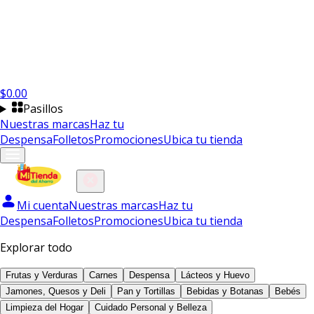
$
0.00
Pasillos
Nuestras marcas
Haz tu
Despensa
Folletos
Promociones
Ubica tu tienda
Mi cuenta
Nuestras marcas
Haz tu
Despensa
Folletos
Promociones
Ubica tu tienda
Explorar todo
Frutas y Verduras
Carnes
Despensa
Lácteos y Huevo
Jamones, Quesos y Deli
Pan y Tortillas
Bebidas y Botanas
Bebés
Limpieza del Hogar
Cuidado Personal y Belleza