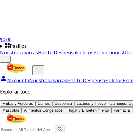
$
0.00
Pasillos
Nuestras marcas
Haz tu Despensa
Folletos
Promociones
Ubic
Mi cuenta
Nuestras marcas
Haz tu Despensa
Folletos
Pro
Explorar todo
Frutas y Verduras
Carnes
Despensa
Lácteos y Huevo
Jamones, Qu
Mascotas
Alimentos Congelados
Hogar y Entretenimiento
Farmacia