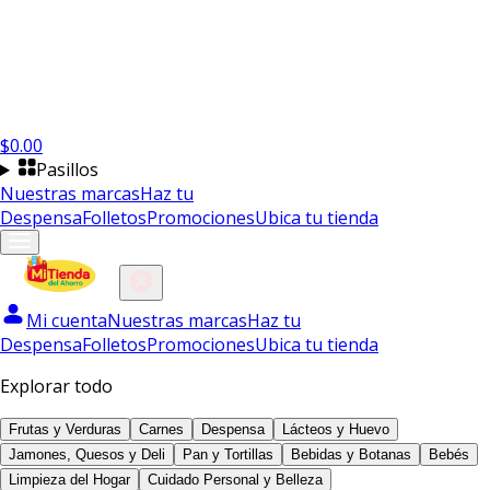
$
0.00
Pasillos
Nuestras marcas
Haz tu
Despensa
Folletos
Promociones
Ubica tu tienda
Mi cuenta
Nuestras marcas
Haz tu
Despensa
Folletos
Promociones
Ubica tu tienda
Explorar todo
Frutas y Verduras
Carnes
Despensa
Lácteos y Huevo
Jamones, Quesos y Deli
Pan y Tortillas
Bebidas y Botanas
Bebés
Limpieza del Hogar
Cuidado Personal y Belleza