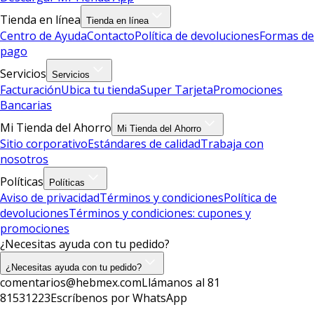
Tienda en línea
Tienda en línea
Centro de Ayuda
Contacto
Política de devoluciones
Formas de
pago
Servicios
Servicios
Facturación
Ubica tu tienda
Super Tarjeta
Promociones
Bancarias
Mi Tienda del Ahorro
Mi Tienda del Ahorro
Sitio corporativo
Estándares de calidad
Trabaja con
nosotros
Políticas
Políticas
Aviso de privacidad
Términos y condiciones
Política de
devoluciones
Términos y condiciones: cupones y
promociones
¿Necesitas ayuda con tu pedido?
¿Necesitas ayuda con tu pedido?
comentarios@hebmex.com
Llámanos al 81
81531223
Escríbenos por WhatsApp