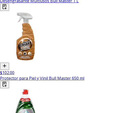
Desengrasante Multiusos Bull Master 1 L
$102.00
Protector para Piel y Vinil Bull Master 650 ml