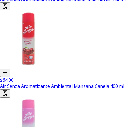
$64.00
Air Senza Aromatizante Ambiental Manzana Canela 400 ml