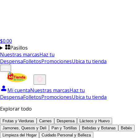
$
0.00
Pasillos
Nuestras marcas
Haz tu
Despensa
Folletos
Promociones
Ubica tu tienda
Mi cuenta
Nuestras marcas
Haz tu
Despensa
Folletos
Promociones
Ubica tu tienda
Explorar todo
Frutas y Verduras
Carnes
Despensa
Lácteos y Huevo
Jamones, Quesos y Deli
Pan y Tortillas
Bebidas y Botanas
Bebés
Limpieza del Hogar
Cuidado Personal y Belleza