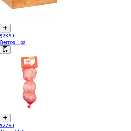
$23.90
Berros 1 pz
$27.90