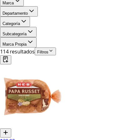
Marca
Departamento
Categoría
Subcategoría
Marca Propia
114
resultado
s
Filtros