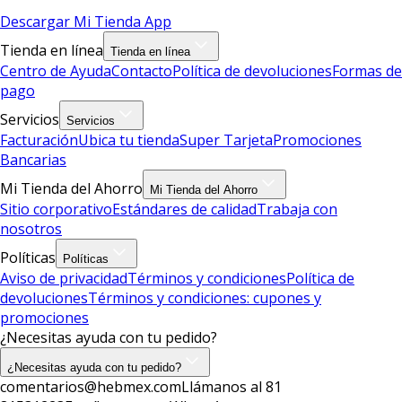
Descargar Mi Tienda App
Tienda en línea
Tienda en línea
Centro de Ayuda
Contacto
Política de devoluciones
Formas de
pago
Servicios
Servicios
Facturación
Ubica tu tienda
Super Tarjeta
Promociones
Bancarias
Mi Tienda del Ahorro
Mi Tienda del Ahorro
Sitio corporativo
Estándares de calidad
Trabaja con
nosotros
Políticas
Políticas
Aviso de privacidad
Términos y condiciones
Política de
devoluciones
Términos y condiciones: cupones y
promociones
¿Necesitas ayuda con tu pedido?
¿Necesitas ayuda con tu pedido?
comentarios@hebmex.com
Llámanos al 81