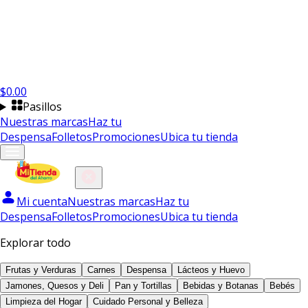
$
0.00
Pasillos
Nuestras marcas
Haz tu
Despensa
Folletos
Promociones
Ubica tu tienda
Mi cuenta
Nuestras marcas
Haz tu
Despensa
Folletos
Promociones
Ubica tu tienda
Explorar todo
Frutas y Verduras
Carnes
Despensa
Lácteos y Huevo
Jamones, Quesos y Deli
Pan y Tortillas
Bebidas y Botanas
Bebés
Limpieza del Hogar
Cuidado Personal y Belleza