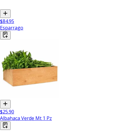
$84.95
Esparrago
$25.90
Albahaca Verde Mt 1 Pz