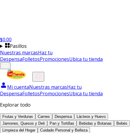
$
0.00
Pasillos
Nuestras marcas
Haz tu
Despensa
Folletos
Promociones
Ubica tu tienda
Mi cuenta
Nuestras marcas
Haz tu
Despensa
Folletos
Promociones
Ubica tu tienda
Explorar todo
Frutas y Verduras
Carnes
Despensa
Lácteos y Huevo
Jamones, Quesos y Deli
Pan y Tortillas
Bebidas y Botanas
Bebés
Limpieza del Hogar
Cuidado Personal y Belleza