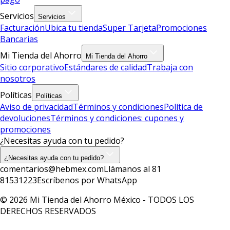
Servicios
Servicios
Facturación
Ubica tu tienda
Super Tarjeta
Promociones
Bancarias
Mi Tienda del Ahorro
Mi Tienda del Ahorro
Sitio corporativo
Estándares de calidad
Trabaja con
nosotros
Políticas
Políticas
Aviso de privacidad
Términos y condiciones
Política de
devoluciones
Términos y condiciones: cupones y
promociones
¿Necesitas ayuda con tu pedido?
¿Necesitas ayuda con tu pedido?
comentarios@hebmex.com
Llámanos al 81
81531223
Escríbenos por WhatsApp
© 2026 Mi Tienda del Ahorro México - TODOS LOS
DERECHOS RESERVADOS