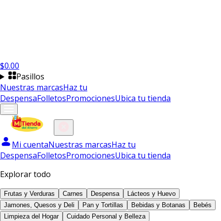
$
0.00
Pasillos
Nuestras marcas
Haz tu
Despensa
Folletos
Promociones
Ubica tu tienda
Mi cuenta
Nuestras marcas
Haz tu
Despensa
Folletos
Promociones
Ubica tu tienda
Explorar todo
Frutas y Verduras
Carnes
Despensa
Lácteos y Huevo
Jamones, Quesos y Deli
Pan y Tortillas
Bebidas y Botanas
Bebés
Limpieza del Hogar
Cuidado Personal y Belleza