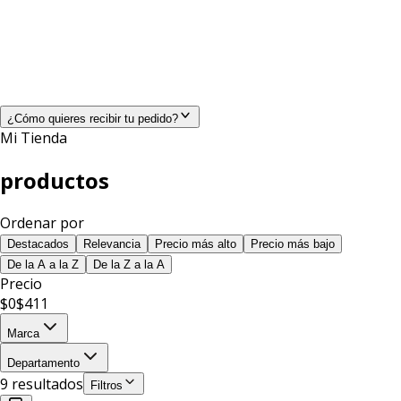
¿Cómo quieres recibir tu pedido?
Mi Tienda
productos
Ordenar por
Destacados
Relevancia
Precio más alto
Precio más bajo
De la A a la Z
De la Z a la A
Precio
$
0
$
411
Marca
Departamento
9
resultado
s
Filtros