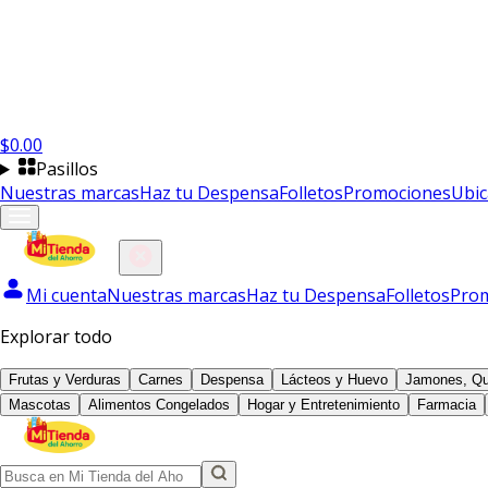
$
0.00
Pasillos
Nuestras marcas
Haz tu Despensa
Folletos
Promociones
Ubic
Mi cuenta
Nuestras marcas
Haz tu Despensa
Folletos
Pro
Explorar todo
Frutas y Verduras
Carnes
Despensa
Lácteos y Huevo
Jamones, Qu
Mascotas
Alimentos Congelados
Hogar y Entretenimiento
Farmacia