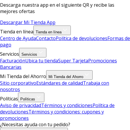
Descarga nuestra app en el siguiente QR y recibe las
mejores ofertas
Descargar Mi Tienda App
Tienda en línea
Tienda en línea
Centro de Ayuda
Contacto
Política de devoluciones
Formas de
pago
Servicios
Servicios
Facturación
Ubica tu tienda
Super Tarjeta
Promociones
Bancarias
Mi Tienda del Ahorro
Mi Tienda del Ahorro
Sitio corporativo
Estándares de calidad
Trabaja con
nosotros
Políticas
Políticas
Aviso de privacidad
Términos y condiciones
Política de
devoluciones
Términos y condiciones: cupones y
promociones
¿Necesitas ayuda con tu pedido?