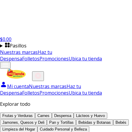
$
0.00
Pasillos
Nuestras marcas
Haz tu
Despensa
Folletos
Promociones
Ubica tu tienda
Mi cuenta
Nuestras marcas
Haz tu
Despensa
Folletos
Promociones
Ubica tu tienda
Explorar todo
Frutas y Verduras
Carnes
Despensa
Lácteos y Huevo
Jamones, Quesos y Deli
Pan y Tortillas
Bebidas y Botanas
Bebés
Limpieza del Hogar
Cuidado Personal y Belleza