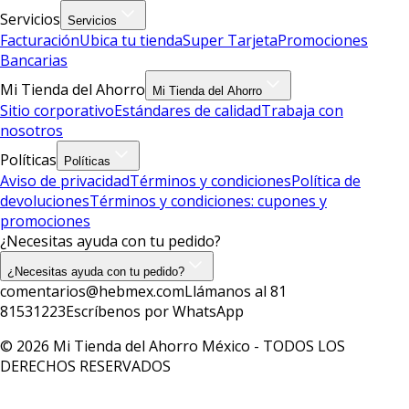
Servicios
Servicios
Facturación
Ubica tu tienda
Super Tarjeta
Promociones
Bancarias
Mi Tienda del Ahorro
Mi Tienda del Ahorro
Sitio corporativo
Estándares de calidad
Trabaja con
nosotros
Políticas
Políticas
Aviso de privacidad
Términos y condiciones
Política de
devoluciones
Términos y condiciones: cupones y
promociones
¿Necesitas ayuda con tu pedido?
¿Necesitas ayuda con tu pedido?
comentarios@hebmex.com
Llámanos al 81
81531223
Escríbenos por WhatsApp
© 2026 Mi Tienda del Ahorro México - TODOS LOS
DERECHOS RESERVADOS