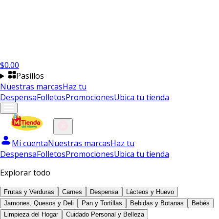
$
0.00
Pasillos
Nuestras marcas
Haz tu
Despensa
Folletos
Promociones
Ubica tu tienda
Mi cuenta
Nuestras marcas
Haz tu
Despensa
Folletos
Promociones
Ubica tu tienda
Explorar todo
Frutas y Verduras
Carnes
Despensa
Lácteos y Huevo
Jamones, Quesos y Deli
Pan y Tortillas
Bebidas y Botanas
Bebés
Limpieza del Hogar
Cuidado Personal y Belleza