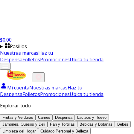
$
0.00
Pasillos
Nuestras marcas
Haz tu
Despensa
Folletos
Promociones
Ubica tu tienda
Mi cuenta
Nuestras marcas
Haz tu
Despensa
Folletos
Promociones
Ubica tu tienda
Explorar todo
Frutas y Verduras
Carnes
Despensa
Lácteos y Huevo
Jamones, Quesos y Deli
Pan y Tortillas
Bebidas y Botanas
Bebés
Limpieza del Hogar
Cuidado Personal y Belleza