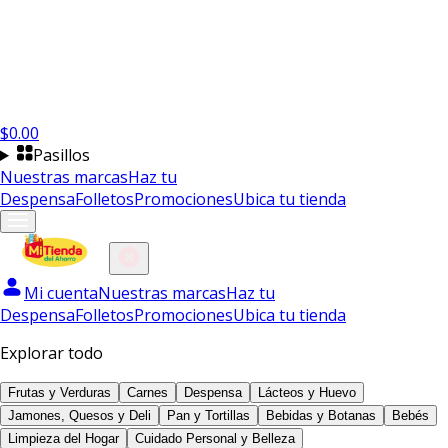
$
0.00
Pasillos
Nuestras marcas
Haz tu
Despensa
Folletos
Promociones
Ubica tu tienda
Mi cuenta
Nuestras marcas
Haz tu
Despensa
Folletos
Promociones
Ubica tu tienda
Explorar todo
Frutas y Verduras
Carnes
Despensa
Lácteos y Huevo
Jamones, Quesos y Deli
Pan y Tortillas
Bebidas y Botanas
Bebés
Limpieza del Hogar
Cuidado Personal y Belleza