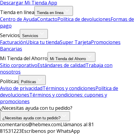
Descargar Mi Tienda App
Tienda en línea
Tienda en línea
Centro de Ayuda
Contacto
Política de devoluciones
Formas de
pago
Servicios
Servicios
Facturación
Ubica tu tienda
Super Tarjeta
Promociones
Bancarias
Mi Tienda del Ahorro
Mi Tienda del Ahorro
Sitio corporativo
Estándares de calidad
Trabaja con
nosotros
Políticas
Políticas
Aviso de privacidad
Términos y condiciones
Política de
devoluciones
Términos y condiciones: cupones y
promociones
¿Necesitas ayuda con tu pedido?
¿Necesitas ayuda con tu pedido?
comentarios@hebmex.com
Llámanos al 81
81531223
Escríbenos por WhatsApp