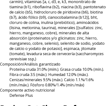
carmín), vitaminas [a, c, d3, e, k3, mononitrato de
tiamina (b1), riboflavina (b2), niacina (b3), pantotenato
de calcio (b5), hidrocloruro de piridoxina (b6), biotina
(b7), ácido fólico (b9), cianocobalamina (b12)], bht,
cloruro de colina, inulina (prebiótico), aminoácidos
(lisina, metionina, taurina), minerales [(sulfatos: zinc,
hierro, manganeso, cobre), minerales de alta
absorción (proteinatos y/o glicinatos: zinc, hierro,
manganeso, cobre, selenio), selenito de sodio, yodato
de calcio o yodato de potasio], espinaca, jitomate
(tomate), levadura seca de cervecería (saccharomyces
cerevisiae ssp,)
Composición/Análisis garantizado
Proteína cruda 31.0% (mím.). Grasa cruda 10.0% (mín.).
Fibra cruda 3.5 (máx.). Humedad 12.0% (máx.).
Cenizas/minerales 9.5% (máx.). Calcio 1.1.%/1.6%
(mín./máx.). Fósforo 0.80%/1.4% (mín./máx)
Componente activo nutricional
Defense Plus