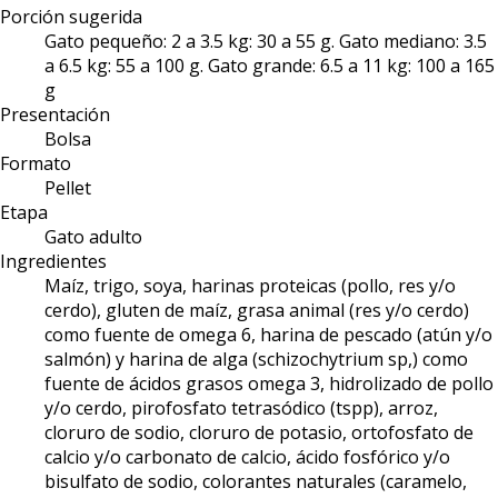
Porción sugerida
Gato pequeño: 2 a 3.5 kg: 30 a 55 g. Gato mediano: 3.5
a 6.5 kg: 55 a 100 g. Gato grande: 6.5 a 11 kg: 100 a 165
g
Presentación
Bolsa
Formato
Pellet
Etapa
Gato adulto
Ingredientes
Maíz, trigo, soya, harinas proteicas (pollo, res y/o
cerdo), gluten de maíz, grasa animal (res y/o cerdo)
como fuente de omega 6, harina de pescado (atún y/o
salmón) y harina de alga (schizochytrium sp,) como
fuente de ácidos grasos omega 3, hidrolizado de pollo
y/o cerdo, pirofosfato tetrasódico (tspp), arroz,
cloruro de sodio, cloruro de potasio, ortofosfato de
calcio y/o carbonato de calcio, ácido fosfórico y/o
bisulfato de sodio, colorantes naturales (caramelo,