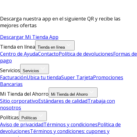
Descarga nuestra app en el siguiente QR y recibe las
mejores ofertas
Descargar Mi Tienda App
Tienda en línea
Tienda en línea
Centro de Ayuda
Contacto
Política de devoluciones
Formas de
pago
Servicios
Servicios
Facturación
Ubica tu tienda
Super Tarjeta
Promociones
Bancarias
Mi Tienda del Ahorro
Mi Tienda del Ahorro
Sitio corporativo
Estándares de calidad
Trabaja con
nosotros
Políticas
Políticas
Aviso de privacidad
Términos y condiciones
Política de
devoluciones
Términos y condiciones: cupones y