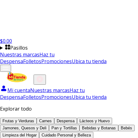
$
0.00
Pasillos
Nuestras marcas
Haz tu
Despensa
Folletos
Promociones
Ubica tu tienda
Mi cuenta
Nuestras marcas
Haz tu
Despensa
Folletos
Promociones
Ubica tu tienda
Explorar todo
Frutas y Verduras
Carnes
Despensa
Lácteos y Huevo
Jamones, Quesos y Deli
Pan y Tortillas
Bebidas y Botanas
Bebés
Limpieza del Hogar
Cuidado Personal y Belleza