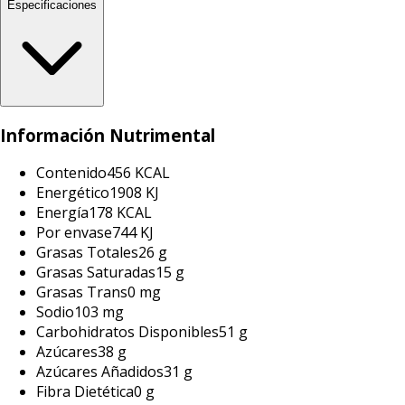
Especificaciones
Información Nutrimental
Contenido
456 KCAL
Energético
1908 KJ
Energía
178 KCAL
Por envase
744 KJ
Grasas Totales
26 g
Grasas Saturadas
15 g
Grasas Trans
0 mg
Sodio
103 mg
Carbohidratos Disponibles
51 g
Azúcares
38 g
Azúcares Añadidos
31 g
Fibra Dietética
0 g