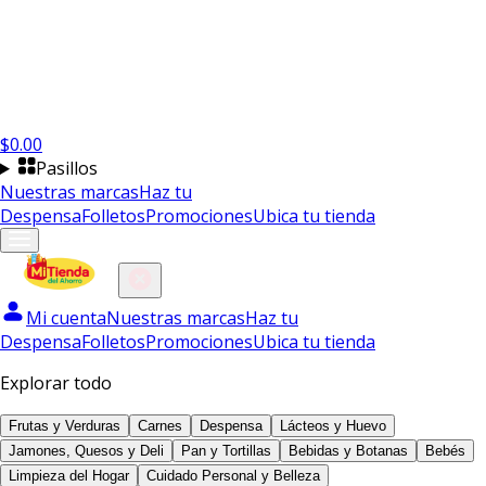
$
0.00
Pasillos
Nuestras marcas
Haz tu
Despensa
Folletos
Promociones
Ubica tu tienda
Mi cuenta
Nuestras marcas
Haz tu
Despensa
Folletos
Promociones
Ubica tu tienda
Explorar todo
Frutas y Verduras
Carnes
Despensa
Lácteos y Huevo
Jamones, Quesos y Deli
Pan y Tortillas
Bebidas y Botanas
Bebés
Limpieza del Hogar
Cuidado Personal y Belleza