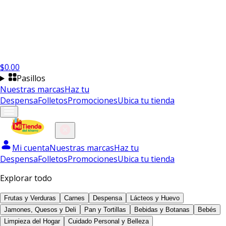
$
0.00
Pasillos
Nuestras marcas
Haz tu
Despensa
Folletos
Promociones
Ubica tu tienda
Mi cuenta
Nuestras marcas
Haz tu
Despensa
Folletos
Promociones
Ubica tu tienda
Explorar todo
Frutas y Verduras
Carnes
Despensa
Lácteos y Huevo
Jamones, Quesos y Deli
Pan y Tortillas
Bebidas y Botanas
Bebés
Limpieza del Hogar
Cuidado Personal y Belleza