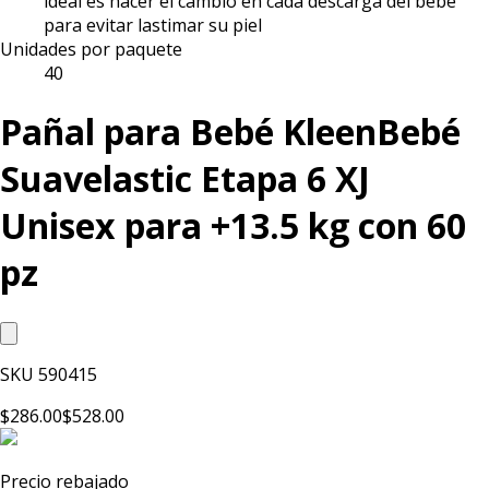
ideal es hacer el cambio en cada descarga del bebé
para evitar lastimar su piel
Unidades por paquete
40
Pañal para Bebé KleenBebé
Suavelastic Etapa 6 XJ
Unisex para +13.5 kg con 60
pz
SKU
590415
$286.00
$528.00
Precio rebajado