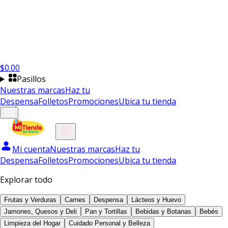
$
0.00
Pasillos
Nuestras marcas
Haz tu
Despensa
Folletos
Promociones
Ubica tu tienda
Mi cuenta
Nuestras marcas
Haz tu
Despensa
Folletos
Promociones
Ubica tu tienda
Explorar todo
Frutas y Verduras
Carnes
Despensa
Lácteos y Huevo
Jamones, Quesos y Deli
Pan y Tortillas
Bebidas y Botanas
Bebés
Limpieza del Hogar
Cuidado Personal y Belleza