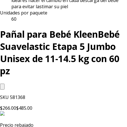
ideal es hacer el cambio en cada descarga del bebé
para evitar lastimar su piel
Unidades por paquete
60
Pañal para Bebé KleenBebé
Suavelastic Etapa 5 Jumbo
Unisex de 11-14.5 kg con 60
pz
SKU
581368
$266.00
$485.00
Precio rebajado