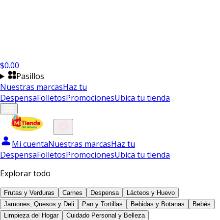
$
0.00
Pasillos
Nuestras marcas
Haz tu
Despensa
Folletos
Promociones
Ubica tu tienda
Mi cuenta
Nuestras marcas
Haz tu
Despensa
Folletos
Promociones
Ubica tu tienda
Explorar todo
Frutas y Verduras
Carnes
Despensa
Lácteos y Huevo
Jamones, Quesos y Deli
Pan y Tortillas
Bebidas y Botanas
Bebés
Limpieza del Hogar
Cuidado Personal y Belleza