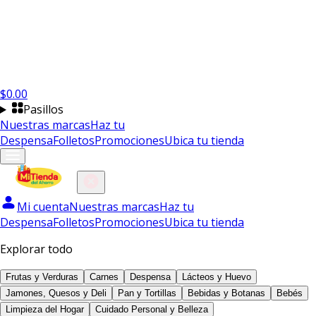
$
0.00
Pasillos
Nuestras marcas
Haz tu
Despensa
Folletos
Promociones
Ubica tu tienda
Mi cuenta
Nuestras marcas
Haz tu
Despensa
Folletos
Promociones
Ubica tu tienda
Explorar todo
Frutas y Verduras
Carnes
Despensa
Lácteos y Huevo
Jamones, Quesos y Deli
Pan y Tortillas
Bebidas y Botanas
Bebés
Limpieza del Hogar
Cuidado Personal y Belleza