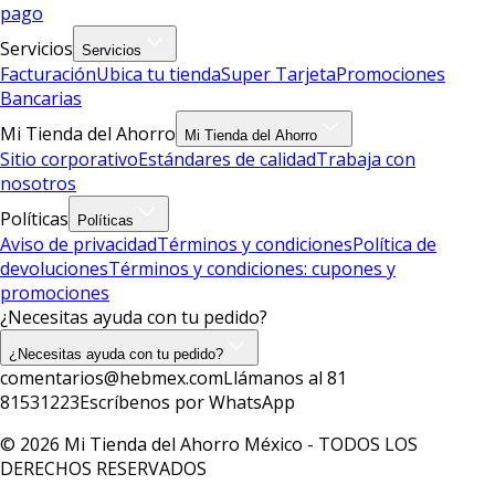
pago
Servicios
Servicios
Facturación
Ubica tu tienda
Super Tarjeta
Promociones
Bancarias
Mi Tienda del Ahorro
Mi Tienda del Ahorro
Sitio corporativo
Estándares de calidad
Trabaja con
nosotros
Políticas
Políticas
Aviso de privacidad
Términos y condiciones
Política de
devoluciones
Términos y condiciones: cupones y
promociones
¿Necesitas ayuda con tu pedido?
¿Necesitas ayuda con tu pedido?
comentarios@hebmex.com
Llámanos al 81
81531223
Escríbenos por WhatsApp
© 2026 Mi Tienda del Ahorro México - TODOS LOS
DERECHOS RESERVADOS