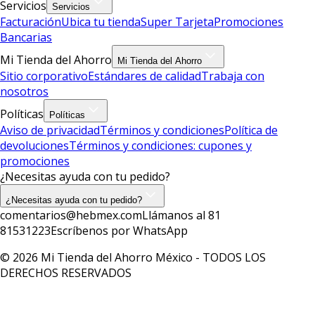
Servicios
Servicios
Facturación
Ubica tu tienda
Super Tarjeta
Promociones
Bancarias
Mi Tienda del Ahorro
Mi Tienda del Ahorro
Sitio corporativo
Estándares de calidad
Trabaja con
nosotros
Políticas
Políticas
Aviso de privacidad
Términos y condiciones
Política de
devoluciones
Términos y condiciones: cupones y
promociones
¿Necesitas ayuda con tu pedido?
¿Necesitas ayuda con tu pedido?
comentarios@hebmex.com
Llámanos al 81
81531223
Escríbenos por WhatsApp
© 2026 Mi Tienda del Ahorro México - TODOS LOS
DERECHOS RESERVADOS