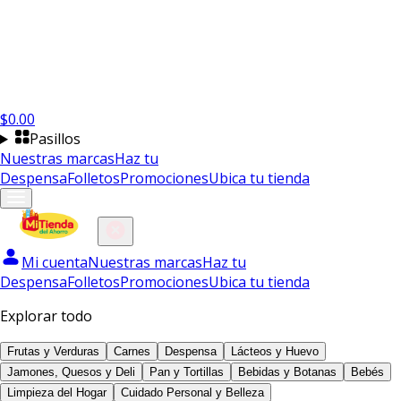
$
0.00
Pasillos
Nuestras marcas
Haz tu
Despensa
Folletos
Promociones
Ubica tu tienda
Mi cuenta
Nuestras marcas
Haz tu
Despensa
Folletos
Promociones
Ubica tu tienda
Explorar todo
Frutas y Verduras
Carnes
Despensa
Lácteos y Huevo
Jamones, Quesos y Deli
Pan y Tortillas
Bebidas y Botanas
Bebés
Limpieza del Hogar
Cuidado Personal y Belleza