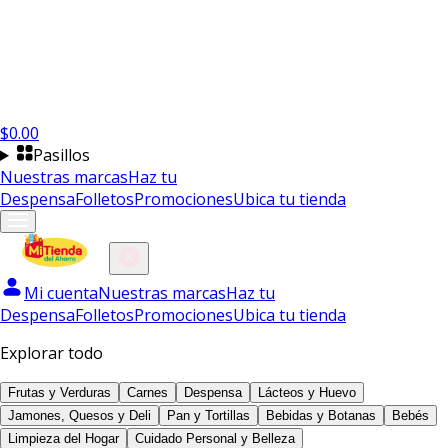
$
0.00
Pasillos
Nuestras marcas
Haz tu
Despensa
Folletos
Promociones
Ubica tu tienda
Mi cuenta
Nuestras marcas
Haz tu
Despensa
Folletos
Promociones
Ubica tu tienda
Explorar todo
Frutas y Verduras
Carnes
Despensa
Lácteos y Huevo
Jamones, Quesos y Deli
Pan y Tortillas
Bebidas y Botanas
Bebés
Limpieza del Hogar
Cuidado Personal y Belleza