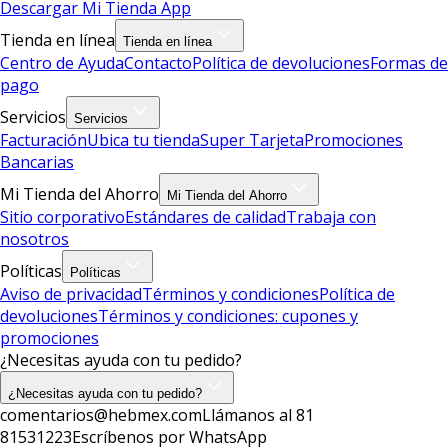
Descargar Mi Tienda App
Tienda en línea
Tienda en línea
Centro de Ayuda
Contacto
Política de devoluciones
Formas de
pago
Servicios
Servicios
Facturación
Ubica tu tienda
Super Tarjeta
Promociones
Bancarias
Mi Tienda del Ahorro
Mi Tienda del Ahorro
Sitio corporativo
Estándares de calidad
Trabaja con
nosotros
Políticas
Políticas
Aviso de privacidad
Términos y condiciones
Política de
devoluciones
Términos y condiciones: cupones y
promociones
¿Necesitas ayuda con tu pedido?
¿Necesitas ayuda con tu pedido?
comentarios@hebmex.com
Llámanos al 81
81531223
Escríbenos por WhatsApp