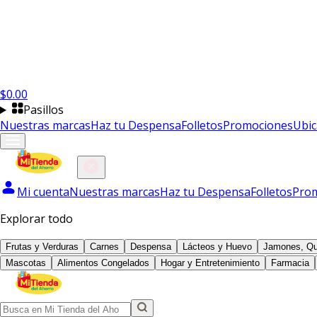
$
0.00
Pasillos
Nuestras marcas
Haz tu Despensa
Folletos
Promociones
Ubic
Mi cuenta
Nuestras marcas
Haz tu Despensa
Folletos
Pro
Explorar todo
Frutas y Verduras
Carnes
Despensa
Lácteos y Huevo
Jamones, Qu
Mascotas
Alimentos Congelados
Hogar y Entretenimiento
Farmacia