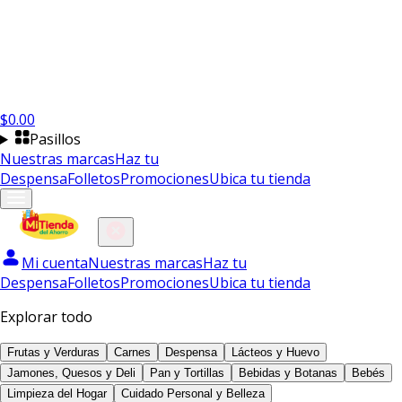
$
0.00
Pasillos
Nuestras marcas
Haz tu
Despensa
Folletos
Promociones
Ubica tu tienda
Mi cuenta
Nuestras marcas
Haz tu
Despensa
Folletos
Promociones
Ubica tu tienda
Explorar todo
Frutas y Verduras
Carnes
Despensa
Lácteos y Huevo
Jamones, Quesos y Deli
Pan y Tortillas
Bebidas y Botanas
Bebés
Limpieza del Hogar
Cuidado Personal y Belleza