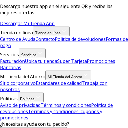
Descarga nuestra app en el siguiente QR y recibe las
mejores ofertas
Descargar Mi Tienda App
Tienda en línea
Tienda en línea
Centro de Ayuda
Contacto
Política de devoluciones
Formas de
pago
Servicios
Servicios
Facturación
Ubica tu tienda
Super Tarjeta
Promociones
Bancarias
Mi Tienda del Ahorro
Mi Tienda del Ahorro
Sitio corporativo
Estándares de calidad
Trabaja con
nosotros
Políticas
Políticas
Aviso de privacidad
Términos y condiciones
Política de
devoluciones
Términos y condiciones: cupones y
promociones
¿Necesitas ayuda con tu pedido?