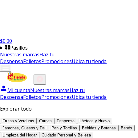
$
0.00
Pasillos
Nuestras marcas
Haz tu
Despensa
Folletos
Promociones
Ubica tu tienda
Mi cuenta
Nuestras marcas
Haz tu
Despensa
Folletos
Promociones
Ubica tu tienda
Explorar todo
Frutas y Verduras
Carnes
Despensa
Lácteos y Huevo
Jamones, Quesos y Deli
Pan y Tortillas
Bebidas y Botanas
Bebés
Limpieza del Hogar
Cuidado Personal y Belleza