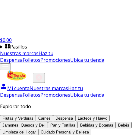
$
0.00
Pasillos
Nuestras marcas
Haz tu
Despensa
Folletos
Promociones
Ubica tu tienda
Mi cuenta
Nuestras marcas
Haz tu
Despensa
Folletos
Promociones
Ubica tu tienda
Explorar todo
Frutas y Verduras
Carnes
Despensa
Lácteos y Huevo
Jamones, Quesos y Deli
Pan y Tortillas
Bebidas y Botanas
Bebés
Limpieza del Hogar
Cuidado Personal y Belleza