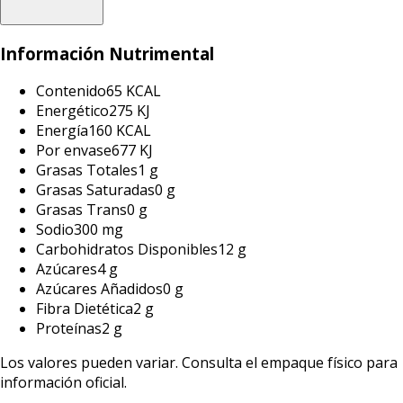
Información Nutrimental
Contenido
65 KCAL
Energético
275 KJ
Energía
160 KCAL
Por envase
677 KJ
Grasas Totales
1 g
Grasas Saturadas
0 g
Grasas Trans
0 g
Sodio
300 mg
Carbohidratos Disponibles
12 g
Azúcares
4 g
Azúcares Añadidos
0 g
Fibra Dietética
2 g
Proteínas
2 g
Los valores pueden variar. Consulta el empaque físico para
información oficial.