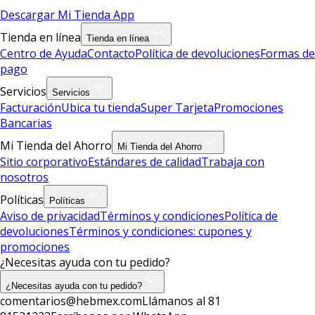
Descargar Mi Tienda App
Tienda en línea
Tienda en línea
Centro de Ayuda
Contacto
Política de devoluciones
Formas de
pago
Servicios
Servicios
Facturación
Ubica tu tienda
Super Tarjeta
Promociones
Bancarias
Mi Tienda del Ahorro
Mi Tienda del Ahorro
Sitio corporativo
Estándares de calidad
Trabaja con
nosotros
Políticas
Políticas
Aviso de privacidad
Términos y condiciones
Política de
devoluciones
Términos y condiciones: cupones y
promociones
¿Necesitas ayuda con tu pedido?
¿Necesitas ayuda con tu pedido?
comentarios@hebmex.com
Llámanos al 81