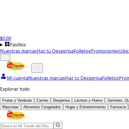
$
0.00
Pasillos
Nuestras marcas
Haz tu Despensa
Folletos
Promociones
Ubic
Mi cuenta
Nuestras marcas
Haz tu Despensa
Folletos
Pro
Explorar todo
Frutas y Verduras
Carnes
Despensa
Lácteos y Huevo
Jamones, Qu
Mascotas
Alimentos Congelados
Hogar y Entretenimiento
Farmacia