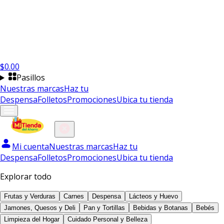
$
0.00
Pasillos
Nuestras marcas
Haz tu
Despensa
Folletos
Promociones
Ubica tu tienda
Mi cuenta
Nuestras marcas
Haz tu
Despensa
Folletos
Promociones
Ubica tu tienda
Explorar todo
Frutas y Verduras
Carnes
Despensa
Lácteos y Huevo
Jamones, Quesos y Deli
Pan y Tortillas
Bebidas y Botanas
Bebés
Limpieza del Hogar
Cuidado Personal y Belleza