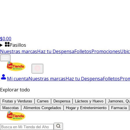
$
0.00
Pasillos
Nuestras marcas
Haz tu Despensa
Folletos
Promociones
Ubic
Mi cuenta
Nuestras marcas
Haz tu Despensa
Folletos
Pro
Explorar todo
Frutas y Verduras
Carnes
Despensa
Lácteos y Huevo
Jamones, Qu
Mascotas
Alimentos Congelados
Hogar y Entretenimiento
Farmacia