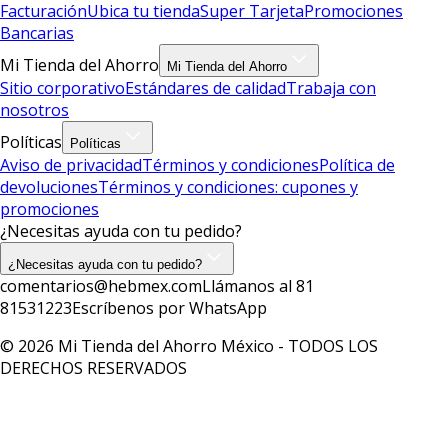
Facturación
Ubica tu tienda
Super Tarjeta
Promociones
Bancarias
Mi Tienda del Ahorro
Mi Tienda del Ahorro
Sitio corporativo
Estándares de calidad
Trabaja con
nosotros
Políticas
Políticas
Aviso de privacidad
Términos y condiciones
Política de
devoluciones
Términos y condiciones: cupones y
promociones
¿Necesitas ayuda con tu pedido?
¿Necesitas ayuda con tu pedido?
comentarios@hebmex.com
Llámanos al 81
81531223
Escríbenos por WhatsApp
© 2026 Mi Tienda del Ahorro México - TODOS LOS
DERECHOS RESERVADOS