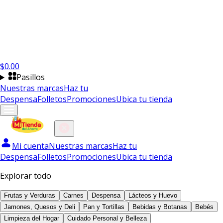
$
0.00
Pasillos
Nuestras marcas
Haz tu
Despensa
Folletos
Promociones
Ubica tu tienda
Mi cuenta
Nuestras marcas
Haz tu
Despensa
Folletos
Promociones
Ubica tu tienda
Explorar todo
Frutas y Verduras
Carnes
Despensa
Lácteos y Huevo
Jamones, Quesos y Deli
Pan y Tortillas
Bebidas y Botanas
Bebés
Limpieza del Hogar
Cuidado Personal y Belleza