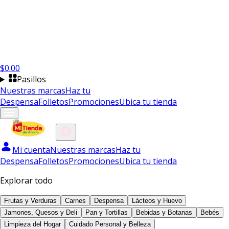
$
0.00
Pasillos
Nuestras marcas
Haz tu
Despensa
Folletos
Promociones
Ubica tu tienda
Mi cuenta
Nuestras marcas
Haz tu
Despensa
Folletos
Promociones
Ubica tu tienda
Explorar todo
Frutas y Verduras
Carnes
Despensa
Lácteos y Huevo
Jamones, Quesos y Deli
Pan y Tortillas
Bebidas y Botanas
Bebés
Limpieza del Hogar
Cuidado Personal y Belleza