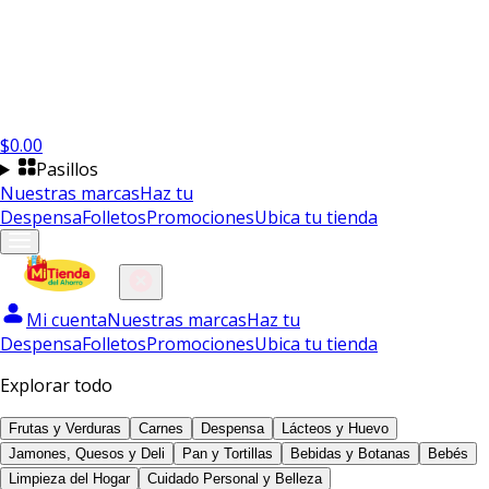
$
0.00
Pasillos
Nuestras marcas
Haz tu
Despensa
Folletos
Promociones
Ubica tu tienda
Mi cuenta
Nuestras marcas
Haz tu
Despensa
Folletos
Promociones
Ubica tu tienda
Explorar todo
Frutas y Verduras
Carnes
Despensa
Lácteos y Huevo
Jamones, Quesos y Deli
Pan y Tortillas
Bebidas y Botanas
Bebés
Limpieza del Hogar
Cuidado Personal y Belleza