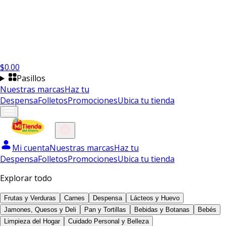
$
0.00
Pasillos
Nuestras marcas
Haz tu
Despensa
Folletos
Promociones
Ubica tu tienda
Mi cuenta
Nuestras marcas
Haz tu
Despensa
Folletos
Promociones
Ubica tu tienda
Explorar todo
Frutas y Verduras
Carnes
Despensa
Lácteos y Huevo
Jamones, Quesos y Deli
Pan y Tortillas
Bebidas y Botanas
Bebés
Limpieza del Hogar
Cuidado Personal y Belleza