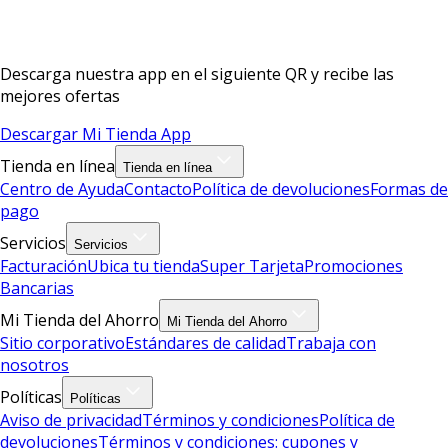
Descarga nuestra app en el siguiente QR y recibe las
mejores ofertas
Descargar Mi Tienda App
Tienda en línea
Tienda en línea
Centro de Ayuda
Contacto
Política de devoluciones
Formas de
pago
Servicios
Servicios
Facturación
Ubica tu tienda
Super Tarjeta
Promociones
Bancarias
Mi Tienda del Ahorro
Mi Tienda del Ahorro
Sitio corporativo
Estándares de calidad
Trabaja con
nosotros
Políticas
Políticas
Aviso de privacidad
Términos y condiciones
Política de
devoluciones
Términos y condiciones: cupones y