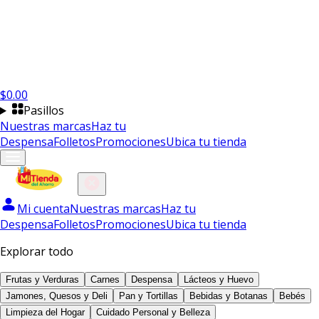
$
0.00
Pasillos
Nuestras marcas
Haz tu
Despensa
Folletos
Promociones
Ubica tu tienda
Mi cuenta
Nuestras marcas
Haz tu
Despensa
Folletos
Promociones
Ubica tu tienda
Explorar todo
Frutas y Verduras
Carnes
Despensa
Lácteos y Huevo
Jamones, Quesos y Deli
Pan y Tortillas
Bebidas y Botanas
Bebés
Limpieza del Hogar
Cuidado Personal y Belleza