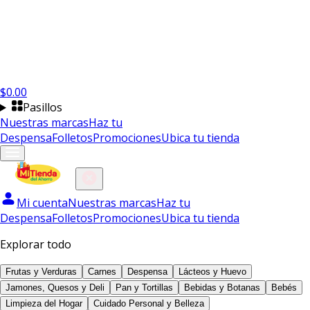
$
0.00
Pasillos
Nuestras marcas
Haz tu
Despensa
Folletos
Promociones
Ubica tu tienda
Mi cuenta
Nuestras marcas
Haz tu
Despensa
Folletos
Promociones
Ubica tu tienda
Explorar todo
Frutas y Verduras
Carnes
Despensa
Lácteos y Huevo
Jamones, Quesos y Deli
Pan y Tortillas
Bebidas y Botanas
Bebés
Limpieza del Hogar
Cuidado Personal y Belleza