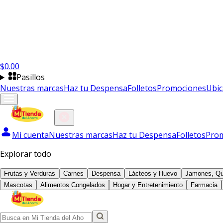
$
0.00
Pasillos
Nuestras marcas
Haz tu Despensa
Folletos
Promociones
Ubic
Mi cuenta
Nuestras marcas
Haz tu Despensa
Folletos
Pro
Explorar todo
Frutas y Verduras
Carnes
Despensa
Lácteos y Huevo
Jamones, Qu
Mascotas
Alimentos Congelados
Hogar y Entretenimiento
Farmacia