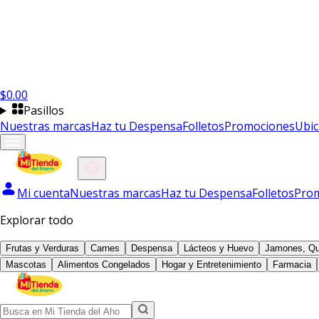
$
0.00
Pasillos
Nuestras marcas
Haz tu Despensa
Folletos
Promociones
Ubic
Mi cuenta
Nuestras marcas
Haz tu Despensa
Folletos
Pro
Explorar todo
Frutas y Verduras
Carnes
Despensa
Lácteos y Huevo
Jamones, Qu
Mascotas
Alimentos Congelados
Hogar y Entretenimiento
Farmacia