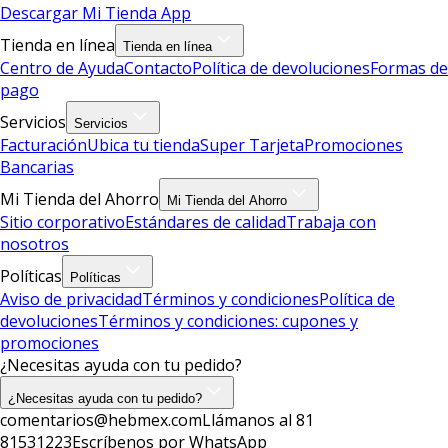
Descargar Mi Tienda App
Tienda en línea
Tienda en línea
Centro de Ayuda
Contacto
Política de devoluciones
Formas de
pago
Servicios
Servicios
Facturación
Ubica tu tienda
Super Tarjeta
Promociones
Bancarias
Mi Tienda del Ahorro
Mi Tienda del Ahorro
Sitio corporativo
Estándares de calidad
Trabaja con
nosotros
Políticas
Políticas
Aviso de privacidad
Términos y condiciones
Política de
devoluciones
Términos y condiciones: cupones y
promociones
¿Necesitas ayuda con tu pedido?
¿Necesitas ayuda con tu pedido?
comentarios@hebmex.com
Llámanos al 81
81531223
Escríbenos por WhatsApp