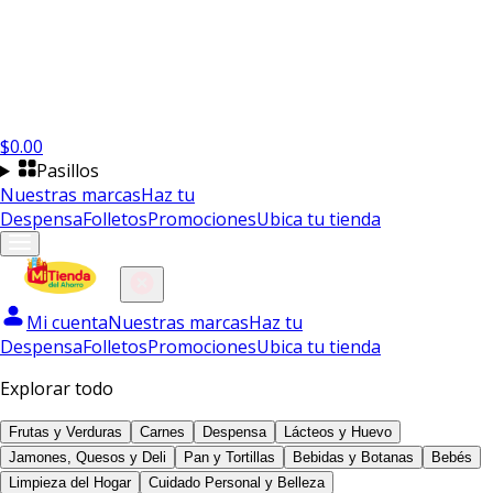
$
0.00
Pasillos
Nuestras marcas
Haz tu
Despensa
Folletos
Promociones
Ubica tu tienda
Mi cuenta
Nuestras marcas
Haz tu
Despensa
Folletos
Promociones
Ubica tu tienda
Explorar todo
Frutas y Verduras
Carnes
Despensa
Lácteos y Huevo
Jamones, Quesos y Deli
Pan y Tortillas
Bebidas y Botanas
Bebés
Limpieza del Hogar
Cuidado Personal y Belleza