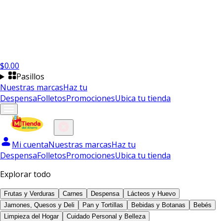
$
0.00
Pasillos
Nuestras marcas
Haz tu
Despensa
Folletos
Promociones
Ubica tu tienda
Mi cuenta
Nuestras marcas
Haz tu
Despensa
Folletos
Promociones
Ubica tu tienda
Explorar todo
Frutas y Verduras
Carnes
Despensa
Lácteos y Huevo
Jamones, Quesos y Deli
Pan y Tortillas
Bebidas y Botanas
Bebés
Limpieza del Hogar
Cuidado Personal y Belleza