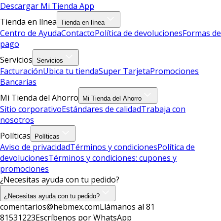
Descargar Mi Tienda App
Tienda en línea
Tienda en línea
Centro de Ayuda
Contacto
Política de devoluciones
Formas de
pago
Servicios
Servicios
Facturación
Ubica tu tienda
Super Tarjeta
Promociones
Bancarias
Mi Tienda del Ahorro
Mi Tienda del Ahorro
Sitio corporativo
Estándares de calidad
Trabaja con
nosotros
Políticas
Políticas
Aviso de privacidad
Términos y condiciones
Política de
devoluciones
Términos y condiciones: cupones y
promociones
¿Necesitas ayuda con tu pedido?
¿Necesitas ayuda con tu pedido?
comentarios@hebmex.com
Llámanos al 81
81531223
Escríbenos por WhatsApp