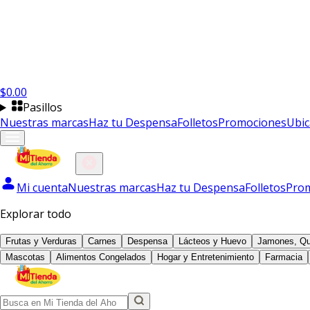
$
0.00
Pasillos
Nuestras marcas
Haz tu Despensa
Folletos
Promociones
Ubic
Mi cuenta
Nuestras marcas
Haz tu Despensa
Folletos
Pro
Explorar todo
Frutas y Verduras
Carnes
Despensa
Lácteos y Huevo
Jamones, Qu
Mascotas
Alimentos Congelados
Hogar y Entretenimiento
Farmacia