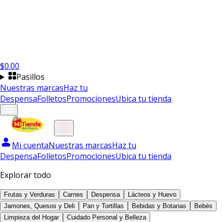
$
0.00
Pasillos
Nuestras marcas
Haz tu
Despensa
Folletos
Promociones
Ubica tu tienda
Mi cuenta
Nuestras marcas
Haz tu
Despensa
Folletos
Promociones
Ubica tu tienda
Explorar todo
Frutas y Verduras
Carnes
Despensa
Lácteos y Huevo
Jamones, Quesos y Deli
Pan y Tortillas
Bebidas y Botanas
Bebés
Limpieza del Hogar
Cuidado Personal y Belleza