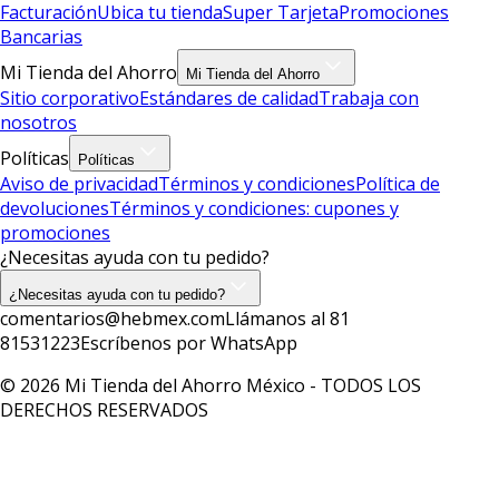
Facturación
Ubica tu tienda
Super Tarjeta
Promociones
Bancarias
Mi Tienda del Ahorro
Mi Tienda del Ahorro
Sitio corporativo
Estándares de calidad
Trabaja con
nosotros
Políticas
Políticas
Aviso de privacidad
Términos y condiciones
Política de
devoluciones
Términos y condiciones: cupones y
promociones
¿Necesitas ayuda con tu pedido?
¿Necesitas ayuda con tu pedido?
comentarios@hebmex.com
Llámanos al 81
81531223
Escríbenos por WhatsApp
© 2026 Mi Tienda del Ahorro México - TODOS LOS
DERECHOS RESERVADOS