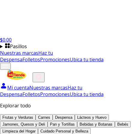
$
0.00
Pasillos
Nuestras marcas
Haz tu
Despensa
Folletos
Promociones
Ubica tu tienda
Mi cuenta
Nuestras marcas
Haz tu
Despensa
Folletos
Promociones
Ubica tu tienda
Explorar todo
Frutas y Verduras
Carnes
Despensa
Lácteos y Huevo
Jamones, Quesos y Deli
Pan y Tortillas
Bebidas y Botanas
Bebés
Limpieza del Hogar
Cuidado Personal y Belleza