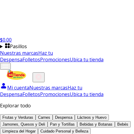
$
0.00
Pasillos
Nuestras marcas
Haz tu
Despensa
Folletos
Promociones
Ubica tu tienda
Mi cuenta
Nuestras marcas
Haz tu
Despensa
Folletos
Promociones
Ubica tu tienda
Explorar todo
Frutas y Verduras
Carnes
Despensa
Lácteos y Huevo
Jamones, Quesos y Deli
Pan y Tortillas
Bebidas y Botanas
Bebés
Limpieza del Hogar
Cuidado Personal y Belleza