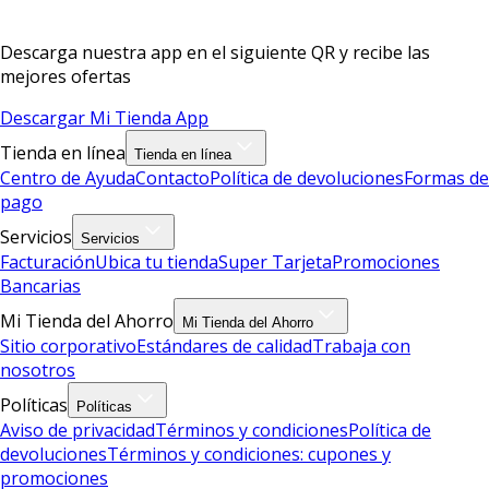
Descarga nuestra app en el siguiente QR y recibe las
mejores ofertas
Descargar Mi Tienda App
Tienda en línea
Tienda en línea
Centro de Ayuda
Contacto
Política de devoluciones
Formas de
pago
Servicios
Servicios
Facturación
Ubica tu tienda
Super Tarjeta
Promociones
Bancarias
Mi Tienda del Ahorro
Mi Tienda del Ahorro
Sitio corporativo
Estándares de calidad
Trabaja con
nosotros
Políticas
Políticas
Aviso de privacidad
Términos y condiciones
Política de
devoluciones
Términos y condiciones: cupones y
promociones