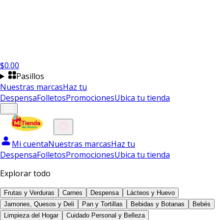
$
0.00
Pasillos
Nuestras marcas
Haz tu
Despensa
Folletos
Promociones
Ubica tu tienda
Mi cuenta
Nuestras marcas
Haz tu
Despensa
Folletos
Promociones
Ubica tu tienda
Explorar todo
Frutas y Verduras
Carnes
Despensa
Lácteos y Huevo
Jamones, Quesos y Deli
Pan y Tortillas
Bebidas y Botanas
Bebés
Limpieza del Hogar
Cuidado Personal y Belleza