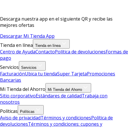
Descarga nuestra app en el siguiente QR y recibe las
mejores ofertas
Descargar Mi Tienda App
Tienda en línea
Tienda en línea
Centro de Ayuda
Contacto
Política de devoluciones
Formas de
pago
Servicios
Servicios
Facturación
Ubica tu tienda
Super Tarjeta
Promociones
Bancarias
Mi Tienda del Ahorro
Mi Tienda del Ahorro
Sitio corporativo
Estándares de calidad
Trabaja con
nosotros
Políticas
Políticas
Aviso de privacidad
Términos y condiciones
Política de
devoluciones
Términos y condiciones: cupones y