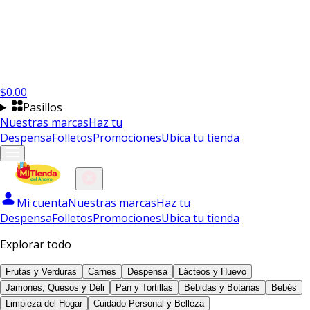
$
0.00
Pasillos
Nuestras marcas
Haz tu
Despensa
Folletos
Promociones
Ubica tu tienda
Mi cuenta
Nuestras marcas
Haz tu
Despensa
Folletos
Promociones
Ubica tu tienda
Explorar todo
Frutas y Verduras
Carnes
Despensa
Lácteos y Huevo
Jamones, Quesos y Deli
Pan y Tortillas
Bebidas y Botanas
Bebés
Limpieza del Hogar
Cuidado Personal y Belleza