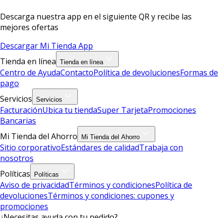
Descarga nuestra app en el siguiente QR y recibe las
mejores ofertas
Descargar Mi Tienda App
Tienda en línea
Tienda en línea
Centro de Ayuda
Contacto
Política de devoluciones
Formas de
pago
Servicios
Servicios
Facturación
Ubica tu tienda
Super Tarjeta
Promociones
Bancarias
Mi Tienda del Ahorro
Mi Tienda del Ahorro
Sitio corporativo
Estándares de calidad
Trabaja con
nosotros
Políticas
Políticas
Aviso de privacidad
Términos y condiciones
Política de
devoluciones
Términos y condiciones: cupones y
promociones
¿Necesitas ayuda con tu pedido?